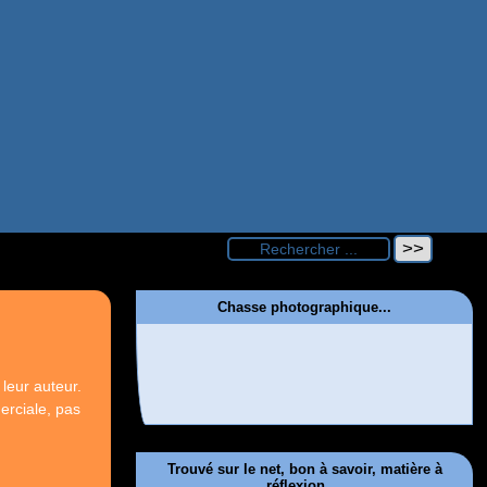
Chasse photographique...
leur auteur.
erciale, pas
Trouvé sur le net, bon à savoir, matière à
réflexion....