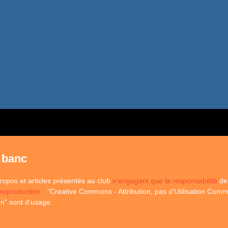
 banc
ropos et articles présentés au club
n’engagent que la responsabilité
de 
 reproduction
"Creative Commons - Attribution, pas d’Utilisation Comm
on" sont d’usage.