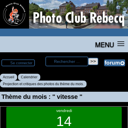
MENU
Se connecter
Accueil
Calendrier
Projection et critiques des photos du thème du mois.
Thème du mois : " vitesse "
vendredi
14