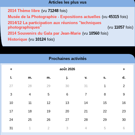
Articles les plus vus
2014 Thème libre
(vu
71248
fois)
Musée de la Photographie - Expositions actuelles
(vu
45315
fois)
2014/12 La participation aux réunions "techniques
photographiques"
(vu
11057
fois)
2014 Souvenirs du Gala par Jean-Marie
(vu
10560
fois)
Historique
(vu
10124
fois)
Prochaines activités
«
août 2026
»
l.
m.
m.
j.
v.
s.
d.
27
28
29
30
31
1
2
3
4
5
6
7
8
9
10
11
12
13
14
15
16
17
18
19
20
21
22
23
24
25
26
27
28
29
30
31
1
2
3
4
5
6