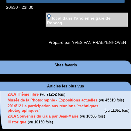
20h30 - 23h30
local dans l’ancienne gare de
Rebecq
Préparé par YVES VAN FRAEYENHOVEN
Sites favoris
Articles les plus vus
2014 Thème libre
(vu
71252
fois)
Musée de la Photographie - Expositions actuelles
(vu
45319
fois)
2014/12 La participation aux réunions "techniques
photographiques"
(vu
11061
fois)
2014 Souvenirs du Gala par Jean-Marie
(vu
10566
fois)
Historique
(vu
10130
fois)