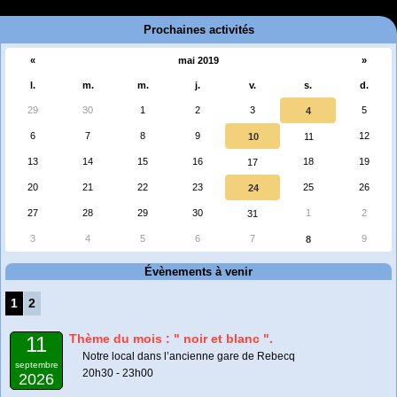
Prochaines activités
«
mai 2019
»
l.
m.
m.
j.
v.
s.
d.
29
30
1
2
3
5
4
6
7
8
9
12
10
11
13
14
15
16
18
19
17
20
21
22
23
25
26
24
27
28
29
30
1
2
31
3
4
5
6
7
9
8
Évènements à venir
1
2
Thème du mois : " noir et blanc ".
11
Notre local dans l’ancienne gare de Rebecq
septembre
20h30 - 23h00
2026