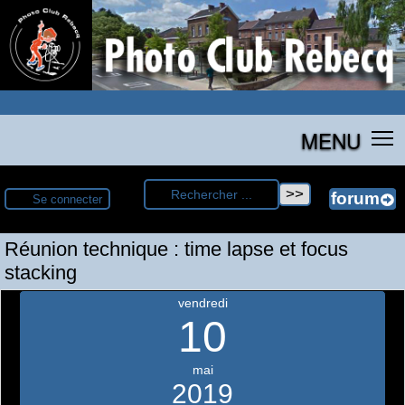
MENU
Se connecter
Réunion technique : time lapse et focus
stacking
vendredi
10
mai
2019