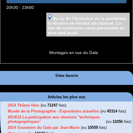
20h30 - 23h00
Au vu de l’évolution de la pandémie,
la réunion se tiendra via internet. Le
lien de connexion vous parviendra au
plus tard jeudi.
Montages en vue du Gala
Sites favoris
Articles les plus vus
2014 Thème libre
(vu
71247
fois)
Musée de la Photographie - Expositions actuelles
(vu
45314
fois)
2014/12 La participation aux réunions "techniques
photographiques"
(vu
11056
fois)
2014 Souvenirs du Gala par Jean-Marie
(vu
10559
fois)