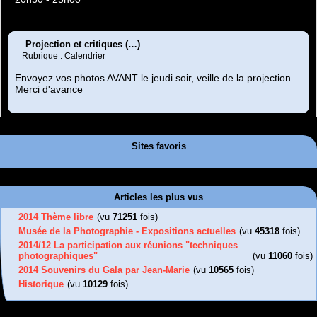
Projection et critiques (…)
Rubrique : Calendrier
Envoyez vos photos AVANT le jeudi soir, veille de la projection.
Merci d'avance
Sites favoris
Articles les plus vus
2014 Thème libre
(vu
71251
fois)
Musée de la Photographie - Expositions actuelles
(vu
45318
fois)
2014/12 La participation aux réunions "techniques
photographiques"
(vu
11060
fois)
2014 Souvenirs du Gala par Jean-Marie
(vu
10565
fois)
Historique
(vu
10129
fois)