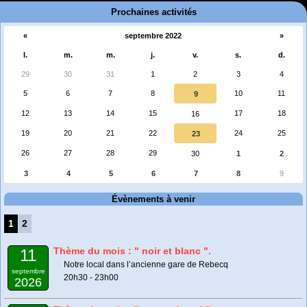
Prochaines activités
«
septembre 2022
»
l.
m.
m.
j.
v.
s.
d.
29
30
31
1
2
3
4
5
6
7
8
10
11
9
12
13
14
15
17
18
16
19
20
21
22
24
25
23
26
27
28
29
30
1
2
3
4
5
6
7
8
9
Évènements à venir
1
2
Thème du mois : " noir et blanc ".
11
Notre local dans l’ancienne gare de Rebecq
septembre
20h30 - 23h00
2026