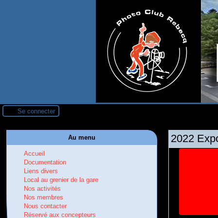
Se connecter
2022 Expo
Au menu
Accueil
Documentation
Liens divers
Local au grenier de la gare
Nos activités
Nos membres
Nous contacter
Réservé aux concepteurs