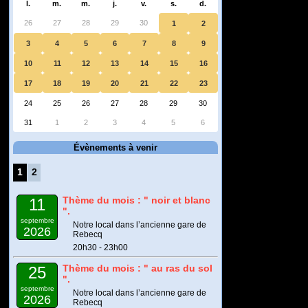
l.
m.
m.
j.
v.
s.
d.
26
27
28
29
30
1
2
3
4
5
6
7
8
9
10
11
12
13
14
15
16
17
18
19
20
21
22
23
24
25
26
27
28
29
30
31
1
2
3
4
5
6
Évènements à venir
1
2
Thème du mois : " noir et blanc
11
".
septembre
Notre local dans l’ancienne gare de
2026
Rebecq
20h30 - 23h00
Thème du mois : " au ras du sol
25
".
septembre
Notre local dans l’ancienne gare de
2026
Rebecq