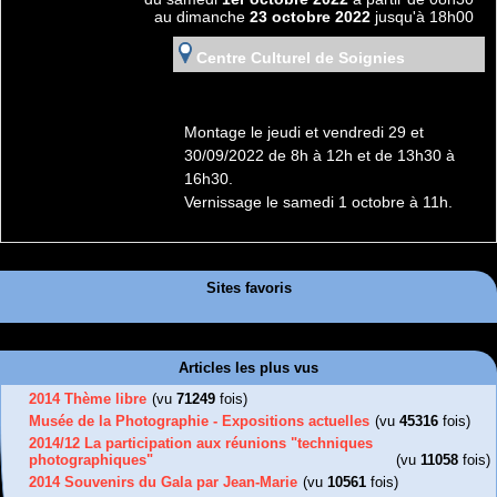
au dimanche
23 octobre 2022
jusqu'à 18h00
Centre Culturel de Soignies
Montage le jeudi et vendredi 29 et
30/09/2022 de 8h à 12h et de 13h30 à
16h30.
Vernissage le samedi 1 octobre à 11h.
Sites favoris
Articles les plus vus
2014 Thème libre
(vu
71249
fois)
Musée de la Photographie - Expositions actuelles
(vu
45316
fois)
2014/12 La participation aux réunions "techniques
photographiques"
(vu
11058
fois)
2014 Souvenirs du Gala par Jean-Marie
(vu
10561
fois)