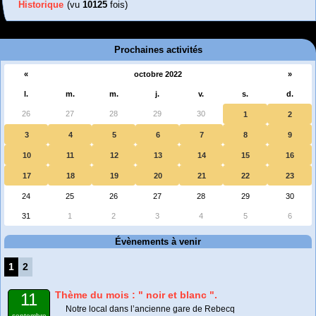
Historique
(vu
10125
fois)
Prochaines activités
«
octobre 2022
»
l.
m.
m.
j.
v.
s.
d.
26
27
28
29
30
1
2
3
4
5
6
7
8
9
10
11
12
13
14
15
16
17
18
19
20
21
22
23
24
25
26
27
28
29
30
31
1
2
3
4
5
6
Évènements à venir
1
2
Thème du mois : " noir et blanc ".
11
Notre local dans l’ancienne gare de Rebecq
septembre