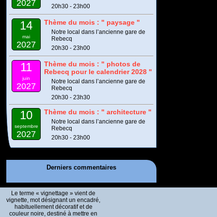
2027
20h30 - 23h00
Thème du mois : " paysage "
14
Notre local dans l’ancienne gare de
mai
Rebecq
2027
20h30 - 23h00
Thème du mois : " photos de
11
Rebecq pour le calendrier 2028 "
juin
Notre local dans l’ancienne gare de
2027
Rebecq
20h30 - 23h30
Thème du mois : " architecture "
10
Notre local dans l’ancienne gare de
septembre
Rebecq
2027
20h30 - 23h00
Derniers commentaires
Le terme « vignettage » vient de
vignette, mot désignant un encadré,
habituellement décoratif et de
couleur noire, destiné à mettre en