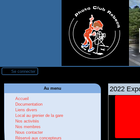
Se connecter
2022 Expo
Au menu
Accueil
Documentation
Liens divers
Local au grenier de la gare
Nos activités
Nos membres
Nous contacter
Réservé aux concepteurs