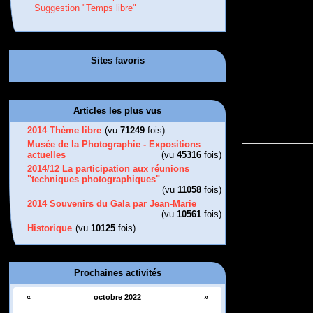
Suggestion "Temps libre"
Sites favoris
Articles les plus vus
2014 Thème libre
(vu
71249
fois)
Musée de la Photographie - Expositions
actuelles
(vu
45316
fois)
2014/12 La participation aux réunions
"techniques photographiques"
(vu
11058
fois)
2014 Souvenirs du Gala par Jean-Marie
(vu
10561
fois)
Historique
(vu
10125
fois)
Prochaines activités
«
octobre 2022
»