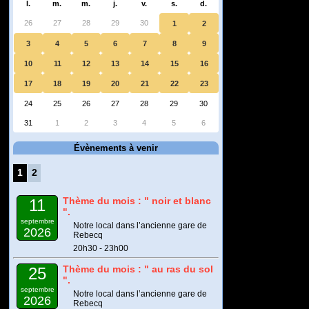
l.
m.
m.
j.
v.
s.
d.
26
27
28
29
30
1
2
3
4
5
6
7
8
9
10
11
12
13
14
15
16
17
18
19
20
21
22
23
24
25
26
27
28
29
30
31
1
2
3
4
5
6
Évènements à venir
1
2
Thème du mois : " noir et blanc
11
".
septembre
Notre local dans l’ancienne gare de
2026
Rebecq
20h30 - 23h00
Thème du mois : " au ras du sol
25
".
septembre
Notre local dans l’ancienne gare de
2026
Rebecq