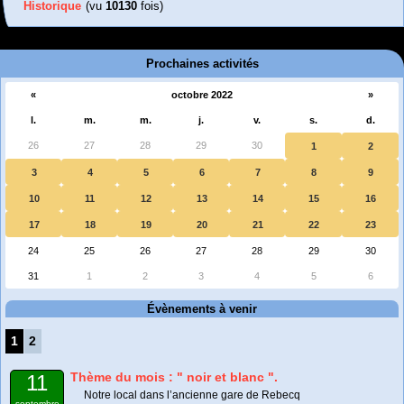
Historique
(vu
10130
fois)
Prochaines activités
«
octobre 2022
»
l.
m.
m.
j.
v.
s.
d.
26
27
28
29
30
1
2
3
4
5
6
7
8
9
10
11
12
13
14
15
16
17
18
19
20
21
22
23
24
25
26
27
28
29
30
31
1
2
3
4
5
6
Évènements à venir
1
2
Thème du mois : " noir et blanc ".
11
Notre local dans l’ancienne gare de Rebecq
septembre