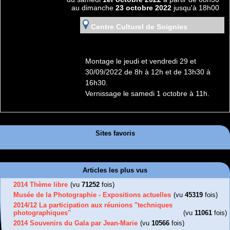
au dimanche
23 octobre 2022
jusqu'à 18h00
Centre Culturel de Soignies
Montage le jeudi et vendredi 29 et
30/09/2022 de 8h à 12h et de 13h30 à
16h30.
Vernissage le samedi 1 octobre à 11h.
Sites favoris
Articles les plus vus
2014 Thème libre
(vu
71252
fois)
Musée de la Photographie - Expositions actuelles
(vu
45319
fois)
2014/12 La participation aux réunions "techniques
photographiques"
(vu
11061
fois)
2014 Souvenirs du Gala par Jean-Marie
(vu
10566
fois)