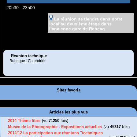
20h30 - 23h00
La réunion se tiendra dans notre
local au deuxième étage dans
l’ancienne gare de Rebecq.
Réunion technique
Rubrique : Calendrier
Sites favoris
Articles les plus vus
2014 Thème libre
(vu
71250
fois)
Musée de la Photographie - Expositions actuelles
(vu
45317
fois)
2014/12 La participation aux réunions "techniques