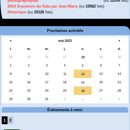
photographiques"
(vu
11059
fois)
2014 Souvenirs du Gala par Jean-Marie
(vu
10562
fois)
Historique
(vu
10126
fois)
Prochaines activités
«
mai 2023
»
l.
m.
m.
j.
v.
s.
d.
24
25
26
27
29
30
28
1
2
3
4
6
7
5
8
9
10
11
13
14
12
15
16
17
18
20
21
19
22
23
24
25
27
28
26
29
30
31
1
3
4
2
Évènements à venir
1
2