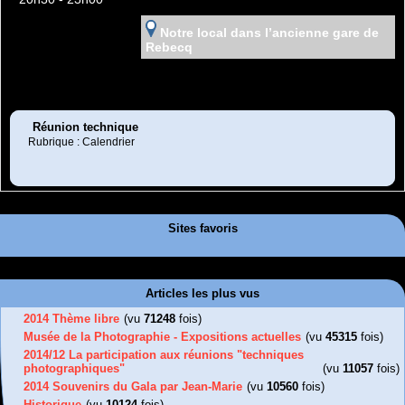
Notre local dans l’ancienne gare de
Rebecq
Réunion technique
Rubrique : Calendrier
Sites favoris
Articles les plus vus
2014 Thème libre
(vu
71248
fois)
Musée de la Photographie - Expositions actuelles
(vu
45315
fois)
2014/12 La participation aux réunions "techniques
photographiques"
(vu
11057
fois)
2014 Souvenirs du Gala par Jean-Marie
(vu
10560
fois)
Historique
(vu
10124
fois)