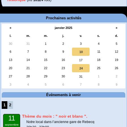
Prochaines activités
«
janvier 2025
»
l.
m.
m.
j.
v.
s.
d.
30
31
1
2
3
4
5
6
7
8
9
11
12
10
13
14
15
16
18
19
17
20
21
22
23
25
26
24
27
28
29
30
1
2
31
3
4
5
6
7
8
9
Évènements à venir
1
2
Thème du mois : " noir et blanc ".
11
Notre local dans l’ancienne gare de Rebecq
septembre