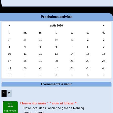
Prochaines activités
«
août 2026
»
l.
m.
m.
j.
v.
s.
d.
27
28
29
30
31
1
2
3
4
5
6
7
8
9
10
11
12
13
14
15
16
17
18
19
20
21
22
23
24
25
26
27
28
29
30
31
1
2
3
4
5
6
Évènements à venir
1
2
Thème du mois : " noir et blanc ".
11
Notre local dans l’ancienne gare de Rebecq
septembre
20h30 - 23h00