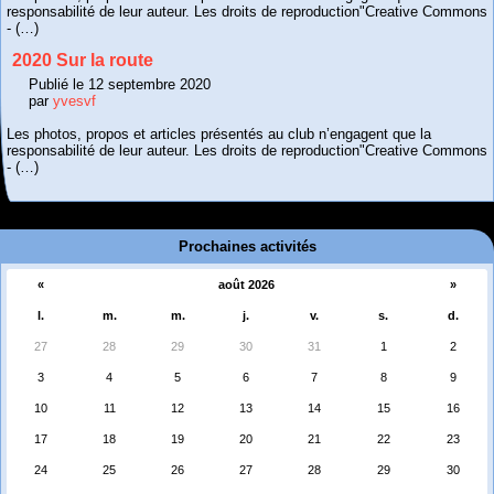
responsabilité de leur auteur. Les droits de reproduction"Creative Commons
- (…)
2020 Sur la route
Publié le 12 septembre 2020
par
yvesvf
Les photos, propos et articles présentés au club n’engagent que la
responsabilité de leur auteur. Les droits de reproduction"Creative Commons
- (…)
Prochaines activités
«
août 2026
»
l.
m.
m.
j.
v.
s.
d.
27
28
29
30
31
1
2
3
4
5
6
7
8
9
10
11
12
13
14
15
16
17
18
19
20
21
22
23
24
25
26
27
28
29
30