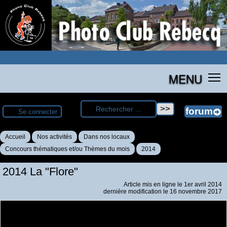
MENU
Se connecter
Accueil
Nos activités
Dans nos locaux
Concours thématiques et/ou Thèmes du mois
2014
2014 La "Flore"
Article mis en ligne le
1er avril 2014
dernière modification le 16 novembre 2017