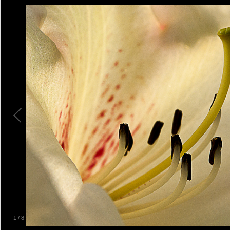
1
/
8