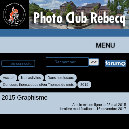
MENU
Se connecter
Accueil
Nos activités
Dans nos locaux
Concours thématiques et/ou Thèmes du mois
2015
2015 Graphisme
Article mis en ligne le
23 mai 2015
dernière modification le 16 novembre 2017