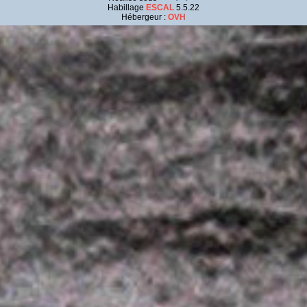
Habillage
ESCAL
5.5.22
Hébergeur :
OVH