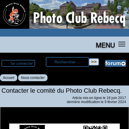
MENU
Se connecter
Accueil
Nous contacter
Contacter le comité du Photo Club Rebecq.
Article mis en ligne le
18 juin 2017
dernière modification le 9 février 2024