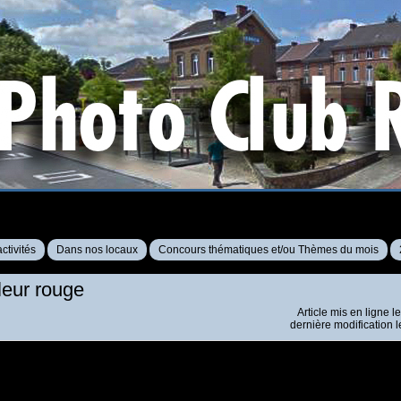
ctivités
Dans nos locaux
Concours thématiques et/ou Thèmes du mois
eur rouge
Article mis en ligne l
dernière modification 