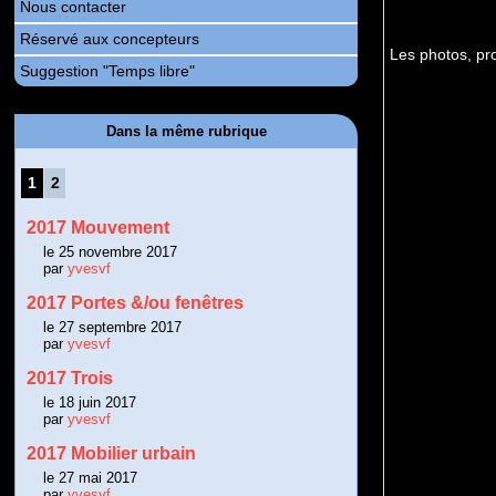
Nous contacter
Réservé aux concepteurs
Les photos, pr
Suggestion "Temps libre"
Dans la même rubrique
1
2
2017 Mouvement
le 25 novembre 2017
par
yvesvf
2017 Portes &/ou fenêtres
le 27 septembre 2017
par
yvesvf
2017 Trois
le 18 juin 2017
par
yvesvf
2017 Mobilier urbain
le 27 mai 2017
par
yvesvf