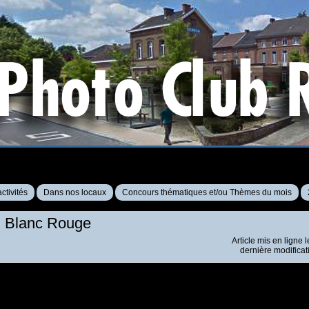
ctivités
Dans nos locaux
Concours thématiques et/ou Thèmes du mois
u Blanc Rouge
Article mis en ligne 
dernière modificat