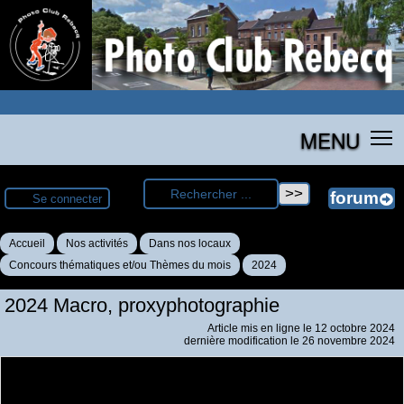
MENU
Se connecter
Accueil
Nos activités
Dans nos locaux
Concours thématiques et/ou Thèmes du mois
2024
2024 Macro, proxyphotographie
Article mis en ligne le
12 octobre 2024
dernière modification le 26 novembre 2024