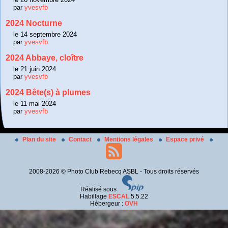
par
yvesvfb
2024 Nocturne
le 14 septembre 2024
par
yvesvfb
2024 Abbaye, cloître
le 21 juin 2024
par
yvesvfb
2024 Bête(s) à plumes
le 11 mai 2024
par
yvesvfb
Plan du site
Contact
Mentions légales
Espace privé
2008-2026 © Photo Club Rebecq ASBL - Tous droits réservés
Réalisé sous
Habillage
ESCAL
5.5.22
Hébergeur :
OVH