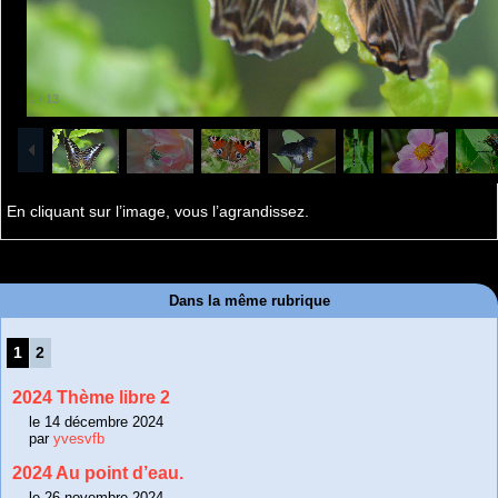
1
/
13
En cliquant sur l’image, vous l’agrandissez.
Dans la même rubrique
1
2
2024 Thème libre 2
le 14 décembre 2024
par
yvesvfb
2024 Au point d’eau.
le 26 novembre 2024