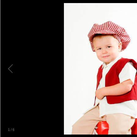
1
/
6