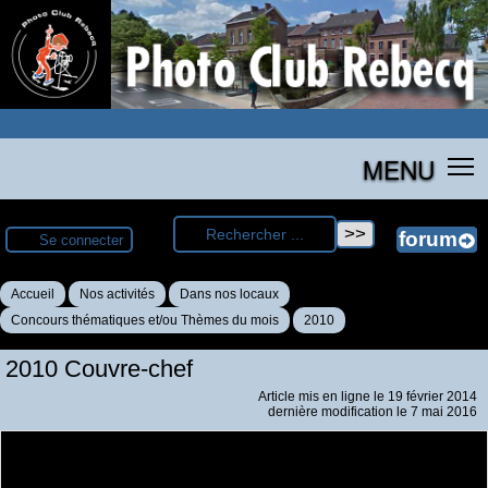
MENU
Se connecter
Accueil
Nos activités
Dans nos locaux
Concours thématiques et/ou Thèmes du mois
2010
2010 Couvre-chef
Article mis en ligne le
19 février 2014
dernière modification le 7 mai 2016